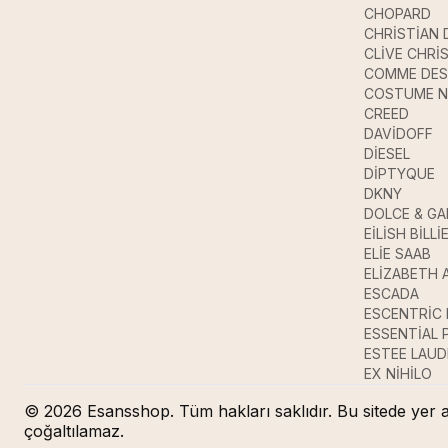
CHOPARD
CHRİSTİAN 
CLİVE CHRİ
COMME DES
COSTUME N
CREED
DAVİDOFF
DİESEL
DİPTYQUE
DKNY
DOLCE & G
EİLİSH BİLLİ
ELİE SAAB
ELİZABETH 
ESCADA
ESCENTRİC
ESSENTİAL
ESTEE LAUD
EX NİHİLO
© 2026 Esansshop. Tüm hakları saklıdır. Bu sitede yer a
çoğaltılamaz.