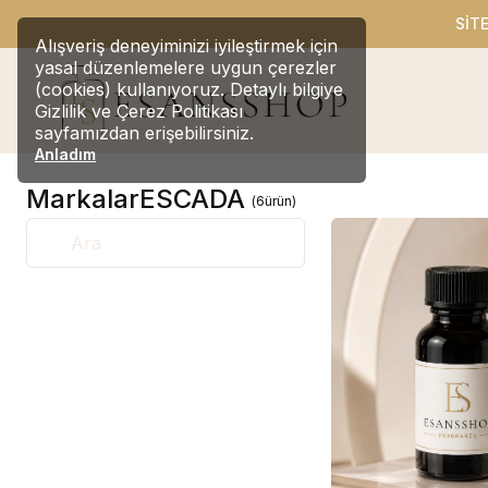
SİT
Alışveriş deneyiminizi iyileştirmek için
yasal düzenlemelere uygun çerezler
(cookies) kullanıyoruz. Detaylı bilgiye
Gizlilik ve Çerez Politikası
sayfamızdan erişebilirsiniz.
Anladım
Markalar
ESCADA
(
6
ürün
)
Ara