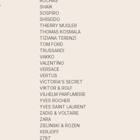
ROCHAS
Y
SHAİK
SOSPİRO
SHİSEİDO
THİERRY MUGLER
THOMAS KOSMALA
TİZİANA TERENZİ
TOM FORD
TRUSSARDİ
VAKKO
VALENTİNO
VERSACE
VERTUS
VİCTORİA'S SECRET
VİKTOR & ROLF
VİLHELM PARFUMERİE
YVES ROCHER
YVES SAİNT LAURENT
ZADİG & VOLTAİRE
ZARA
ZİELİNSKİ & ROZEN
XERJOFF
2787