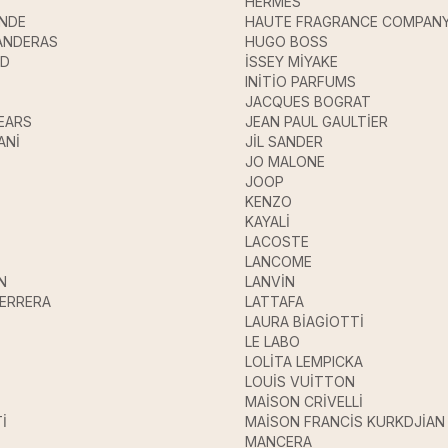
HERMES
ANDE
HAUTE FRAGRANCE COMPAN
ANDERAS
HUGO BOSS
UD
İSSEY MİYAKE
INİTİO PARFUMS
JACQUES BOGRAT
EARS
JEAN PAUL GAULTİER
ANİ
JİL SANDER
JO MALONE
JOOP
KENZO
KAYALİ
LACOSTE
LANCOME
N
LANVİN
HERRERA
LATTAFA
LAURA BİAGİOTTİ
LE LABO
LOLİTA LEMPICKA
LOUİS VUİTTON
MAİSON CRİVELLİ
İ
MAİSON FRANCİS KURKDJİAN
MANCERA