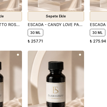
kle
Sepete Ekle
ESCADA - SORBETTO ROSSO PARFÜM ESANSI - AW010 ( MEYVEMSİ )
ESCADA - CANDY LOVE PARFÜM ESANSI ( TATLI )
30 ML
30 ML
₺ 257.71
₺ 275.94