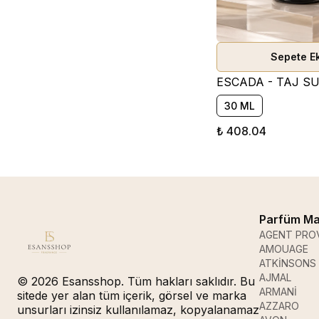
Sepete E
30 ML
₺ 408.04
Parfüm Ma
AGENT PRO
AMOUAGE
ATKİNSONS
AJMAL
© 2026 Esansshop. Tüm hakları saklıdır. Bu
ARMANİ
sitede yer alan tüm içerik, görsel ve marka
AZZARO
unsurları izinsiz kullanılamaz, kopyalanamaz