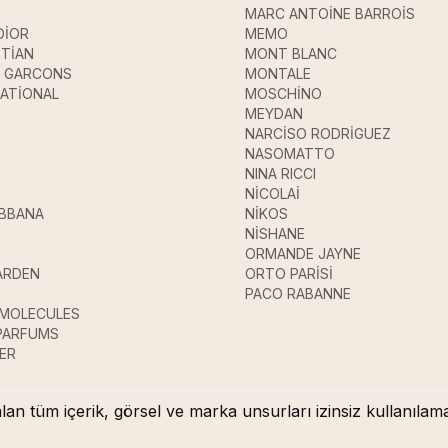
MARC ANTOİNE BARROİS
DİOR
MEMO
STİAN
MONT BLANC
 GARCONS
MONTALE
ATİONAL
MOSCHİNO
MEYDAN
NARCİSO RODRİGUEZ
NASOMATTO
NINA RICCI
NİCOLAİ
ABBANA
NİKOS
E
NİSHANE
ORMANDE JAYNE
ARDEN
ORTO PARİSİ
PACO RABANNE
 MOLECULES
 PARFUMS
ER
lan tüm içerik, görsel ve marka unsurları izinsiz kullanıl