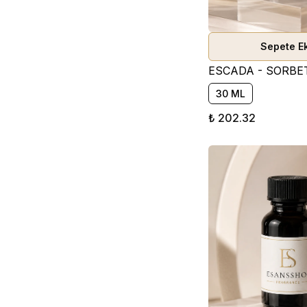
Sepete E
30 ML
₺ 202.32