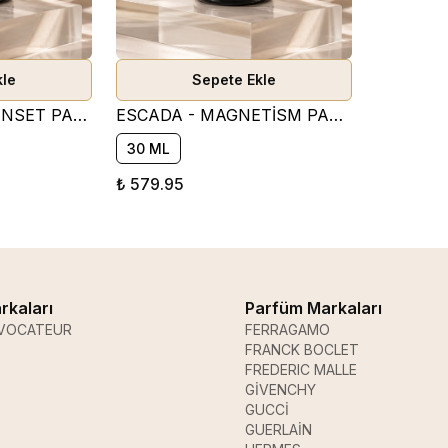
kle
Sepete Ekle
ESCADA - TAJ SUNSET PARFÜM ESANSI ( MEYVEMSİ )
ESCADA - MAGNETİSM PARFÜM ESANSI ( TATLI )
30 ML
₺ 579.95
rkaları
Parfüm Markaları
VOCATEUR
FERRAGAMO
FRANCK BOCLET
FREDERIC MALLE
GİVENCHY
GUCCİ
GUERLAİN