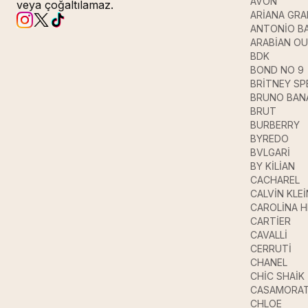
AVON
veya çoğaltılamaz.
ARİANA GR
ANTONİO B
ARABİAN O
BDK
BOND NO 9
BRİTNEY SP
BRUNO BAN
BRUT
BURBERRY
BYREDO
BVLGARİ
BY KİLİAN
CACHAREL
CALVİN KLEİ
CAROLİNA 
CARTİER
CAVALLİ
CERRUTİ
CHANEL
CHİC SHAİK
CASAMORAT
CHLOE