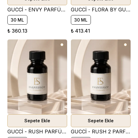
GUCCİ - ENVY PARFÜM ESANSI ( ÇİÇEKSİ )
GUCCİ - FLORA BY GUCCİ PARFÜM ESANSI ( ÇİÇEKSİ )
30 ML
30 ML
₺ 360.13
₺ 413.41
Sepete Ekle
Sepete Ekle
GUCCİ - RUSH PARFÜM ESANSI ( TATLI )
GUCCİ - RUSH 2 PARFÜM ESANSI ( ÇİÇEKSİ )