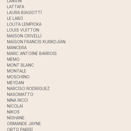
LANVİN
LATTAFA
LAURA BİAGİOTTİ
LE LABO
LOLİTA LEMPICKA
LOUİS VUİTTON
MAİSON CRİVELLİ
MAİSON FRANCİS KURKDJİAN
MANCERA
MARC ANTOİNE BARROİS
MEMO
MONT BLANC
MONTALE
MOSCHİNO
MEYDAN
NARCİSO RODRİGUEZ
NASOMATTO
NINA RICCI
NİCOLAİ
NİKOS
NİSHANE
ORMANDE JAYNE
ORTO PARİSİ