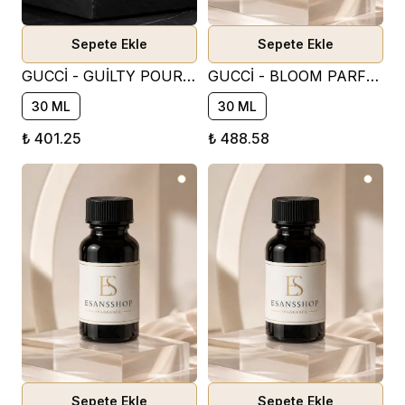
Sepete Ekle
Sepete Ekle
GUCCİ - GUİLTY POUR HOMME PARFÜM ESANSI ( AROMATİK )
GUCCİ - BLOOM PARFÜM ESANSI ( ÇİÇEKSİ )
30 ML
30 ML
₺ 401.25
₺ 488.58
Sepete Ekle
Sepete Ekle