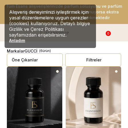
Tüm Esans alışverişlerinizde parfüm solüsyonu ve parfüm
Alışveriş deneyiminizi iyileştirmek için
yapım kiti hediye, Parfüm şişeniz bulunmuyorsa ekstra
yasal düzenlemelere uygun çerezler
parfüm şişesi de satın almanız gerekmektedir
(cookies) kullanıyoruz. Detaylı bilgiye
Gizlilik ve Çerez Politikası
0
sayfamızdan erişebilirsiniz.
Anladım
Markalar
GUCCİ
(
6
ürün
)
Filtreler