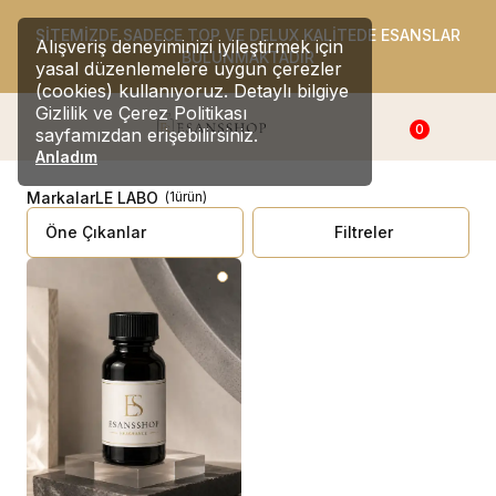
SİTEMİZDE SADECE TOP VE DELUX KALİTEDE ESANSLAR
Alışveriş deneyiminizi iyileştirmek için
BULUNMAKTADIR
yasal düzenlemelere uygun çerezler
(cookies) kullanıyoruz. Detaylı bilgiye
Gizlilik ve Çerez Politikası
0
sayfamızdan erişebilirsiniz.
Anladım
Markalar
LE LABO
(
1
ürün
)
Filtreler