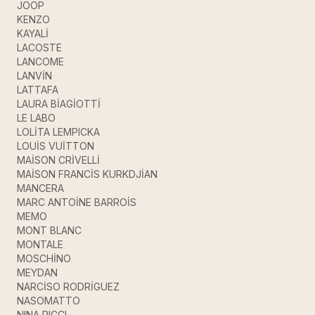
JOOP
KENZO
KAYALİ
LACOSTE
LANCOME
LANVİN
LATTAFA
LAURA BİAGİOTTİ
LE LABO
LOLİTA LEMPICKA
LOUİS VUİTTON
MAİSON CRİVELLİ
MAİSON FRANCİS KURKDJİAN
MANCERA
MARC ANTOİNE BARROİS
MEMO
MONT BLANC
MONTALE
MOSCHİNO
MEYDAN
NARCİSO RODRİGUEZ
NASOMATTO
NINA RICCI