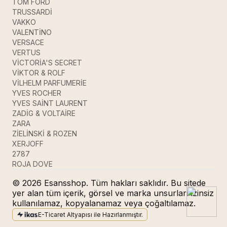
TOM FORD
TRUSSARDİ
VAKKO
VALENTİNO
VERSACE
VERTUS
VİCTORİA'S SECRET
VİKTOR & ROLF
VİLHELM PARFUMERİE
YVES ROCHER
YVES SAİNT LAURENT
ZADİG & VOLTAİRE
ZARA
ZİELİNSKİ & ROZEN
XERJOFF
2787
ROJA DOVE
© 2026 Esansshop. Tüm hakları saklıdır. Bu sitede
yer alan tüm içerik, görsel ve marka unsurları izinsiz
kullanılamaz, kopyalanamaz veya çoğaltılamaz.
E-Ticaret Altyapısı ile Hazırlanmıştır.