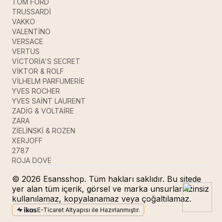
TOM FORD
TRUSSARDİ
VAKKO
VALENTİNO
VERSACE
VERTUS
VİCTORİA'S SECRET
VİKTOR & ROLF
VİLHELM PARFUMERİE
YVES ROCHER
YVES SAİNT LAURENT
ZADİG & VOLTAİRE
ZARA
ZİELİNSKİ & ROZEN
XERJOFF
2787
ROJA DOVE
© 2026 Esansshop. Tüm hakları saklıdır. Bu sitede
yer alan tüm içerik, görsel ve marka unsurları izinsiz
kullanılamaz, kopyalanamaz veya çoğaltılamaz.
E-Ticaret Altyapısı ile Hazırlanmıştır.