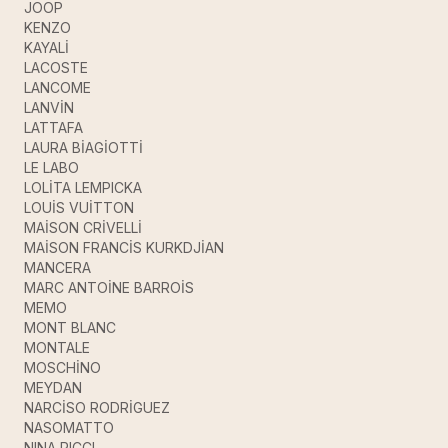
JOOP
KENZO
KAYALİ
LACOSTE
LANCOME
LANVİN
LATTAFA
LAURA BİAGİOTTİ
LE LABO
LOLİTA LEMPICKA
LOUİS VUİTTON
MAİSON CRİVELLİ
MAİSON FRANCİS KURKDJİAN
MANCERA
MARC ANTOİNE BARROİS
MEMO
MONT BLANC
MONTALE
MOSCHİNO
MEYDAN
NARCİSO RODRİGUEZ
NASOMATTO
NINA RICCI