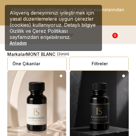
Ürünlerimiz seyreltilmemiş saf parfüm esanslarından
Alışveriş deneyiminizi iyileştirmek için
oluşmaktadır
yasal düzenlemelere uygun çerezler
(cookies) kullanıyoruz. Detaylı bilgiye
Gizlilik ve Çerez Politikası
0
sayfamızdan erişebilirsiniz.
Anladım
Markalar
MONT BLANC
(
2
ürün
)
Filtreler