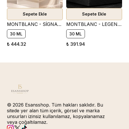
Sepete Ekle
Sepete Ekle
MONTBLANC - SİGNATURE PARFÜM ESANSI ( ÇİÇEKSİ )
MONTBLANC - LEGEND PARFÜM ESANSI ( FRESH )
30 ML
30 ML
₺ 444.32
₺ 391.94
© 2026 Esansshop. Tüm hakları saklıdır. Bu
sitede yer alan tüm içerik, görsel ve marka
unsurları izinsiz kullanılamaz, kopyalanamaz
veya çoğaltılamaz.