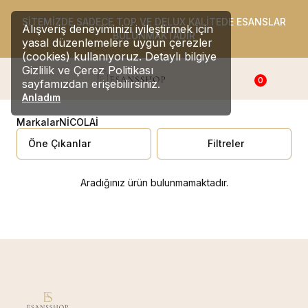
SİTEMİZDE SADECE TOP VE DELUX KALİTEDE ESANSLAR
Alışveriş deneyiminizi iyileştirmek için
BULUNMAKTADIR
yasal düzenlemelere uygun çerezler
(cookies) kullanıyoruz. Detaylı bilgiye
Gizlilik ve Çerez Politikası
0
sayfamızdan erişebilirsiniz.
Anladım
Markalar
NİCOLAİ
Filtreler
Aradığınız ürün bulunmamaktadır.