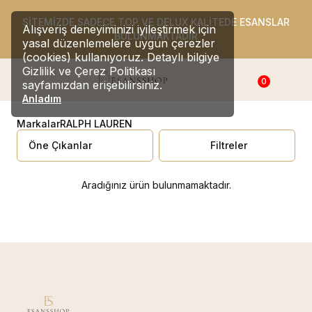
SİTEMİZDE SADECE TOP VE DELUX KALİTEDE ESANSLAR
Alışveriş deneyiminizi iyileştirmek için
BULUNMAKTADIR
yasal düzenlemelere uygun çerezler
(cookies) kullanıyoruz. Detaylı bilgiye
Gizlilik ve Çerez Politikası
0
sayfamızdan erişebilirsiniz.
Anladım
Markalar
RALPH LAUREN
Filtreler
Aradığınız ürün bulunmamaktadır.