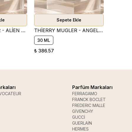
kle
Sepete Ekle
THİERRY MUGLER - ALİEN PARFÜM ESANSI ( ÇİÇEKSİ )
THİERRY MUGLER - ANGEL PARFÜM ESANSI ( TATLI )
30 ML
₺ 386.57
rkaları
Parfüm Markaları
VOCATEUR
FERRAGAMO
FRANCK BOCLET
FREDERIC MALLE
GİVENCHY
GUCCİ
GUERLAİN
HERMES