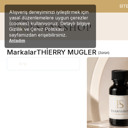
SİT
Alışveriş deneyiminizi iyileştirmek için
yasal düzenlemelere uygun çerezler
(cookies) kullanıyoruz. Detaylı bilgiye
Gizlilik ve Çerez Politikası
sayfamızdan erişebilirsiniz.
Anladım
Markalar
THİERRY MUGLER
(
2
ürün
)
Ara