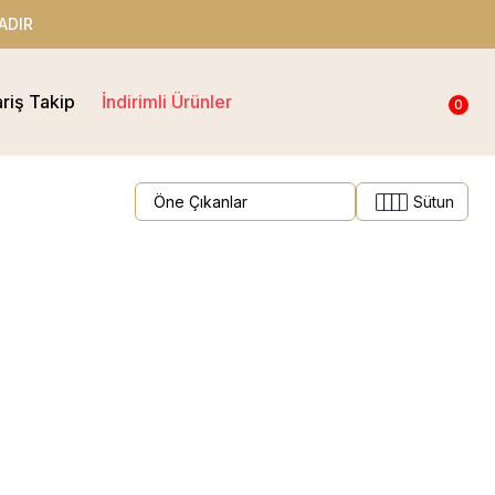
ADIR
ariş Takip
İndirimli Ürünler
0
Sütun