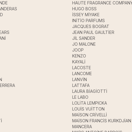
ANDE
HAUTE FRAGRANCE COMPAN
ANDERAS
HUGO BOSS
UD
İSSEY MİYAKE
INİTİO PARFUMS
JACQUES BOGRAT
EARS
JEAN PAUL GAULTİER
ANİ
JİL SANDER
JO MALONE
JOOP
KENZO
KAYALİ
LACOSTE
LANCOME
N
LANVİN
HERRERA
LATTAFA
LAURA BİAGİOTTİ
LE LABO
LOLİTA LEMPICKA
LOUİS VUİTTON
MAİSON CRİVELLİ
İ
MAİSON FRANCİS KURKDJİAN
MANCERA