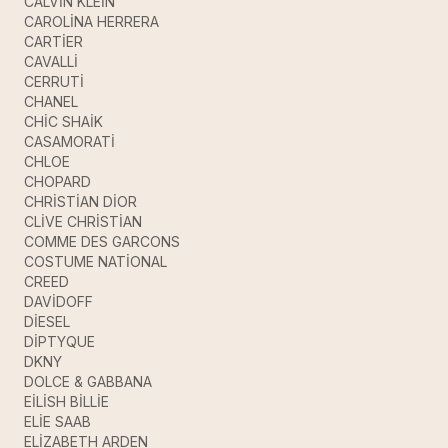
CALVİN KLEİN
CAROLİNA HERRERA
CARTİER
CAVALLİ
CERRUTİ
CHANEL
CHİC SHAİK
CASAMORATİ
CHLOE
CHOPARD
CHRİSTİAN DİOR
CLİVE CHRİSTİAN
COMME DES GARCONS
COSTUME NATİONAL
CREED
DAVİDOFF
DİESEL
DİPTYQUE
DKNY
DOLCE & GABBANA
EİLİSH BİLLİE
ELİE SAAB
ELİZABETH ARDEN