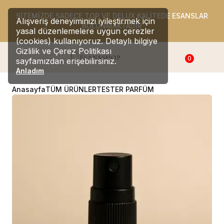
SİTEMİZDE SADECE TOP VE DELUX KALİTEDE ESANSLAR
Alışveriş deneyiminizi iyileştirmek için
BULUNMAKTADIR
yasal düzenlemelere uygun çerezler
(cookies) kullanıyoruz. Detaylı bilgiye
Gizlilik ve Çerez Politikası
0
sayfamızdan erişebilirsiniz.
Anladım
Anasayfa
TÜM ÜRÜNLER
TESTER PARFÜM