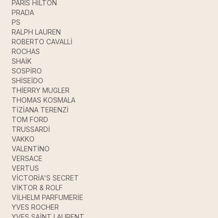
PARIS HİLTON
PRADA
PS
RALPH LAUREN
ROBERTO CAVALLİ
ROCHAS
SHAİK
SOSPİRO
SHİSEİDO
THİERRY MUGLER
THOMAS KOSMALA
TİZİANA TERENZİ
TOM FORD
TRUSSARDİ
VAKKO
VALENTİNO
VERSACE
VERTUS
VİCTORİA'S SECRET
VİKTOR & ROLF
VİLHELM PARFUMERİE
YVES ROCHER
YVES SAİNT LAURENT