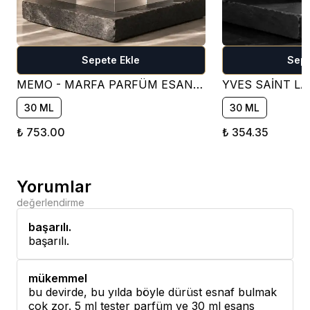
Sepete Ekle
Sepe
MEMO - MARFA PARFÜM ESANSI ( ÇİÇEKSİ )
30 ML
30 ML
₺ 753.00
₺ 354.35
Yorumlar
değerlendirme
başarılı.
başarılı.
mükemmel
bu devirde, bu yılda böyle dürüst esnaf bulmak
çok zor. 5 ml tester parfüm ve 30 ml esans