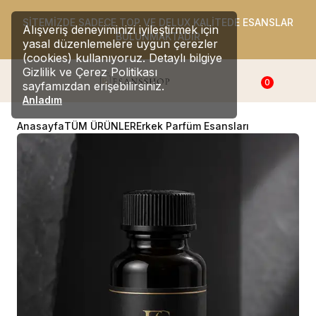
SİTEMİZDE SADECE TOP VE DELUX KALİTEDE ESANSLAR
Alışveriş deneyiminizi iyileştirmek için
BULUNMAKTADIR
yasal düzenlemelere uygun çerezler
(cookies) kullanıyoruz. Detaylı bilgiye
Gizlilik ve Çerez Politikası
0
sayfamızdan erişebilirsiniz.
Anladım
Anasayfa
TÜM ÜRÜNLER
Erkek Parfüm Esansları