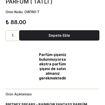
PARFÜM ( TATLI )
Ürün Kodu: OW160-T
₺ 88.00
Sepete Ekle
Parfüm şişeniz
bulunmuyorsa
ekstra parfüm
şişesi de satın
almanız
gerekmektedir
Ürün Açıklaması
BRİTNEY SPEARS - RAİNBOW FANTASY PARFÜM