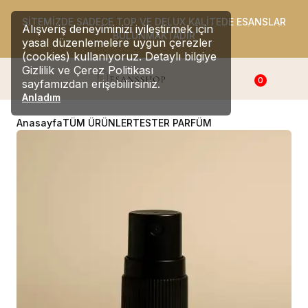
SİTEMİZDE SADECE TOP VE DELUX KALİTEDE ESANSLAR
Alışveriş deneyiminizi iyileştirmek için
BULUNMAKTADIR
yasal düzenlemelere uygun çerezler
(cookies) kullanıyoruz. Detaylı bilgiye
Gizlilik ve Çerez Politikası
0
sayfamızdan erişebilirsiniz.
Anladım
Anasayfa
TÜM ÜRÜNLER
TESTER PARFÜM