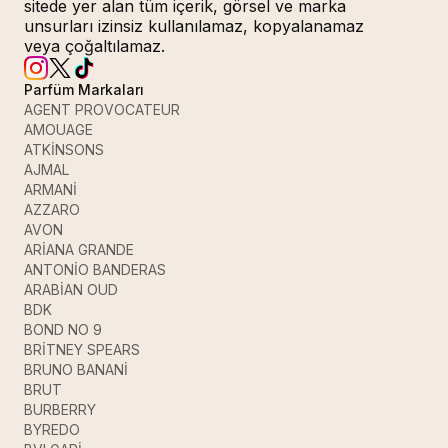
sitede yer alan tüm içerik, görsel ve marka
unsurları izinsiz kullanılamaz, kopyalanamaz
veya çoğaltılamaz.
Parfüm Markaları
AGENT PROVOCATEUR
AMOUAGE
ATKİNSONS
AJMAL
ARMANİ
AZZARO
AVON
ARİANA GRANDE
ANTONİO BANDERAS
ARABİAN OUD
BDK
BOND NO 9
BRİTNEY SPEARS
BRUNO BANANİ
BRUT
BURBERRY
BYREDO