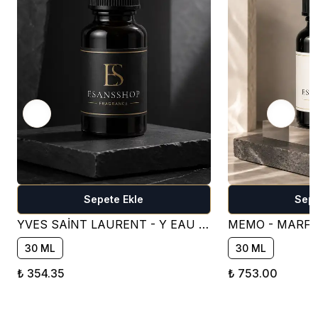
Sepete Ekle
Sepe
YVES SAİNT LAURENT - Y EAU DE PARFUM PARFÜM ESANSI ( TATLI )
30 ML
30 ML
₺ 354.35
₺ 753.00