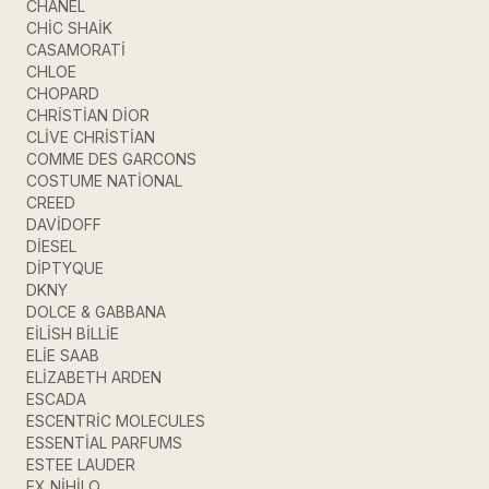
CHANEL
CHİC SHAİK
CASAMORATİ
CHLOE
CHOPARD
CHRİSTİAN DİOR
CLİVE CHRİSTİAN
COMME DES GARCONS
COSTUME NATİONAL
CREED
DAVİDOFF
DİESEL
DİPTYQUE
DKNY
DOLCE & GABBANA
EİLİSH BİLLİE
ELİE SAAB
ELİZABETH ARDEN
ESCADA
ESCENTRİC MOLECULES
ESSENTİAL PARFUMS
ESTEE LAUDER
EX NİHİLO