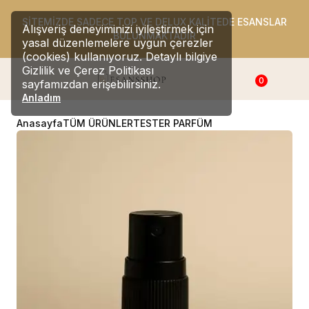
SİTEMİZDE SADECE TOP VE DELUX KALİTEDE ESANSLAR
Alışveriş deneyiminizi iyileştirmek için
BULUNMAKTADIR
yasal düzenlemelere uygun çerezler
(cookies) kullanıyoruz. Detaylı bilgiye
Gizlilik ve Çerez Politikası
0
sayfamızdan erişebilirsiniz.
Anladım
Anasayfa
TÜM ÜRÜNLER
TESTER PARFÜM