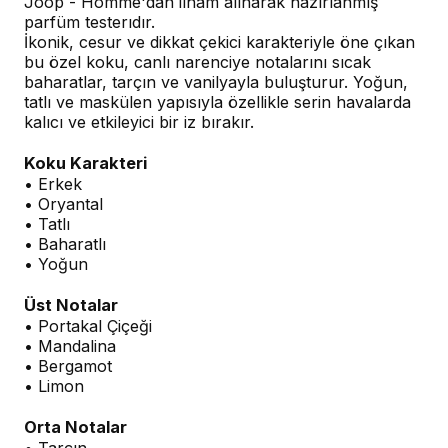
Joop - Homme'dan ilham alınarak hazırlanmış
parfüm testerıdır.
İkonik, cesur ve dikkat çekici karakteriyle öne çıkan
bu özel koku, canlı narenciye notalarını sıcak
baharatlar, tarçın ve vanilyayla buluşturur. Yoğun,
tatlı ve maskülen yapısıyla özellikle serin havalarda
kalıcı ve etkileyici bir iz bırakır.
Koku Karakteri
• Erkek
• Oryantal
• Tatlı
• Baharatlı
• Yoğun
Üst Notalar
• Portakal Çiçeği
• Mandalina
• Bergamot
• Limon
Orta Notalar