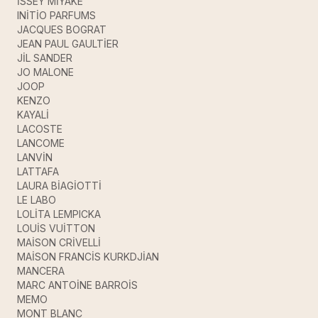
İSSEY MİYAKE
INİTİO PARFUMS
JACQUES BOGRAT
JEAN PAUL GAULTİER
JİL SANDER
JO MALONE
JOOP
KENZO
KAYALİ
LACOSTE
LANCOME
LANVİN
LATTAFA
LAURA BİAGİOTTİ
LE LABO
LOLİTA LEMPICKA
LOUİS VUİTTON
MAİSON CRİVELLİ
MAİSON FRANCİS KURKDJİAN
MANCERA
MARC ANTOİNE BARROİS
MEMO
MONT BLANC