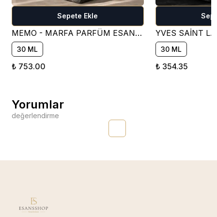
Sepete Ekle
Sepe
MEMO - MARFA PARFÜM ESANSI ( ÇİÇEKSİ )
30 ML
30 ML
₺ 753.00
₺ 354.35
Yorumlar
değerlendirme