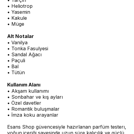
• Tarçın
• Heliotrop
• Yasemin
• Kakule
• Müge
Alt Notalar
• Vanilya
• Tonka Fasulyesi
• Sandal Ağacı
• Paçuli
• Bal
• Tütün
Kullanım Alanı
• Akşam kullanımı
• Sonbahar ve kış ayları
• Özel davetler
• Romantik buluşmalar
• İmza koku arayanlar
Esans Shop güvencesiyle hazırlanan parfüm testerı,
yoğun içeriği sayesinde uzun süre kalıcılık ve güçlü