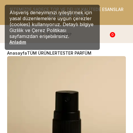
SİTEMİZDE SADECE TOP VE DELUX KALİTEDE ESANSLAR
Alışveriş deneyiminizi iyileştirmek için
BULUNMAKTADIR
yasal düzenlemelere uygun çerezler
(cookies) kullanıyoruz. Detaylı bilgiye
Gizlilik ve Çerez Politikası
0
sayfamızdan erişebilirsiniz.
Anladım
Anasayfa
TÜM ÜRÜNLER
TESTER PARFÜM