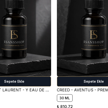
Sepete Ekle
Sepete Ekle
YVES SAİNT LAURENT - Y EAU DE PARFUM PARFÜM ESANSI ( TATLI )
30 ML
₺ 810.72