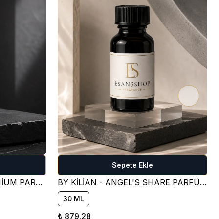
Sepete Ekle
CREED - AVENTUS - PREMİUM PARFÜM ESANSI ( FRESH )
BY KİLİAN - ANGEL'S SHARE PARFÜM ESANSI ( TATLI )
30 ML
₺ 879.28