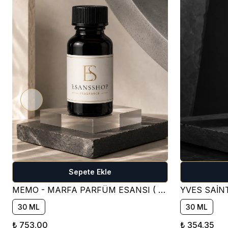
Sepete Ekle
MEMO - MARFA PARFÜM ESANSI ( ÇİÇEKSİ )
30 ML
30 ML
₺ 753.00
₺ 354.35