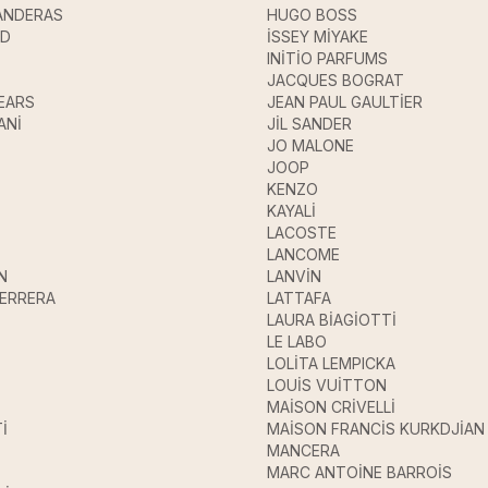
ANDERAS
HUGO BOSS
UD
İSSEY MİYAKE
INİTİO PARFUMS
JACQUES BOGRAT
EARS
JEAN PAUL GAULTİER
ANİ
JİL SANDER
JO MALONE
JOOP
KENZO
KAYALİ
LACOSTE
LANCOME
N
LANVİN
HERRERA
LATTAFA
LAURA BİAGİOTTİ
LE LABO
LOLİTA LEMPICKA
LOUİS VUİTTON
MAİSON CRİVELLİ
İ
MAİSON FRANCİS KURKDJİAN
MANCERA
MARC ANTOİNE BARROİS