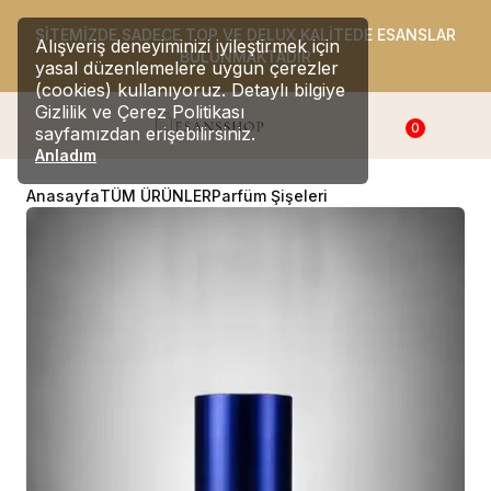
SİTEMİZDE SADECE TOP VE DELUX KALİTEDE ESANSLAR
Alışveriş deneyiminizi iyileştirmek için
BULUNMAKTADIR
yasal düzenlemelere uygun çerezler
(cookies) kullanıyoruz. Detaylı bilgiye
Gizlilik ve Çerez Politikası
0
sayfamızdan erişebilirsiniz.
Anladım
Anasayfa
TÜM ÜRÜNLER
Parfüm Şişeleri