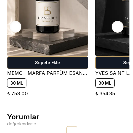
Sepete Ekle
Sepe
MEMO - MARFA PARFÜM ESANSI ( ÇİÇEKSİ )
30 ML
30 ML
₺ 753.00
₺ 354.35
Yorumlar
değerlendirme