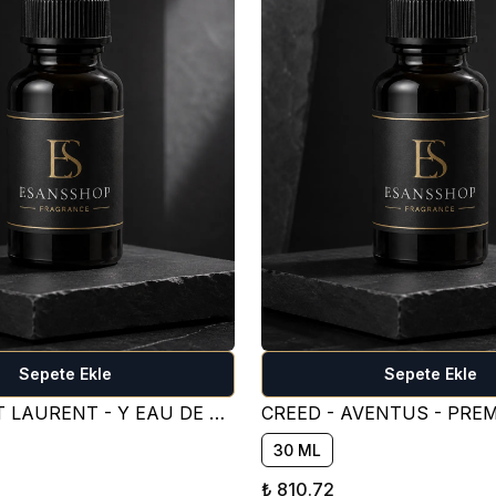
Sepete Ekle
Sepete Ekle
YVES SAİNT LAURENT - Y EAU DE PARFUM PARFÜM ESANSI ( TATLI )
30 ML
₺ 810.72