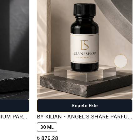
Sepete Ekle
CREED - AVENTUS - PREMİUM PARFÜM ESANSI ( FRESH )
BY KİLİAN - ANGEL'S SHARE PARFÜM ESANSI ( TATLI )
30 ML
₺ 879.28