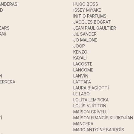
ANDERAS
HUGO BOSS
UD
İSSEY MİYAKE
INİTİO PARFUMS
JACQUES BOGRAT
EARS
JEAN PAUL GAULTİER
ANİ
JİL SANDER
JO MALONE
JOOP
KENZO
KAYALİ
LACOSTE
LANCOME
N
LANVİN
HERRERA
LATTAFA
LAURA BİAGİOTTİ
LE LABO
LOLİTA LEMPICKA
LOUİS VUİTTON
MAİSON CRİVELLİ
İ
MAİSON FRANCİS KURKDJİAN
MANCERA
MARC ANTOİNE BARROİS