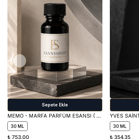
Sepete Ekle
MEMO - MARFA PARFÜM ESANSI ( ÇİÇEKSİ )
30 ML
30 ML
₺ 753.00
₺ 354.35