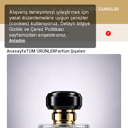
SİTEMİZDE SADECE TOP VE DELUX KALİTEDE ESANSLAR
Alışveriş deneyiminizi iyileştirmek için
BULUNMAKTADIR
yasal düzenlemelere uygun çerezler
(cookies) kullanıyoruz. Detaylı bilgiye
Gizlilik ve Çerez Politikası
0
sayfamızdan erişebilirsiniz.
Anladım
Anasayfa
TÜM ÜRÜNLER
Parfüm Şişeleri