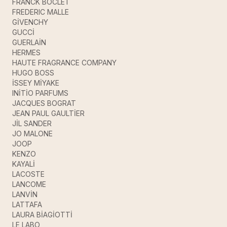
FRANCK BOCLET
FREDERIC MALLE
GİVENCHY
GUCCİ
GUERLAİN
HERMES
HAUTE FRAGRANCE COMPANY
HUGO BOSS
İSSEY MİYAKE
INİTİO PARFUMS
JACQUES BOGRAT
JEAN PAUL GAULTİER
JİL SANDER
JO MALONE
JOOP
KENZO
KAYALİ
LACOSTE
LANCOME
LANVİN
LATTAFA
LAURA BİAGİOTTİ
LE LABO