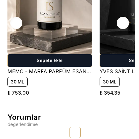
Sepete Ekle
Sepe
MEMO - MARFA PARFÜM ESANSI ( ÇİÇEKSİ )
30 ML
30 ML
₺ 753.00
₺ 354.35
Yorumlar
değerlendirme