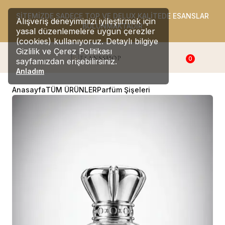
SİTEMİZDE SADECE TOP VE DELUX KALİTEDE ESANSLAR
Alışveriş deneyiminizi iyileştirmek için
BULUNMAKTADIR
yasal düzenlemelere uygun çerezler
(cookies) kullanıyoruz. Detaylı bilgiye
Gizlilik ve Çerez Politikası
0
sayfamızdan erişebilirsiniz.
Anladım
Anasayfa
TÜM ÜRÜNLER
Parfüm Şişeleri