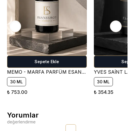
Sepete Ekle
Sepe
MEMO - MARFA PARFÜM ESANSI ( ÇİÇEKSİ )
30 ML
30 ML
₺ 753.00
₺ 354.35
Yorumlar
değerlendirme