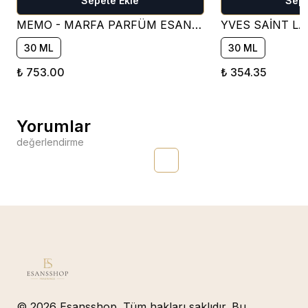
Sepete Ekle
Sepe
MEMO - MARFA PARFÜM ESANSI ( ÇİÇEKSİ )
30 ML
30 ML
₺ 753.00
₺ 354.35
Yorumlar
değerlendirme
© 2026 Esansshop. Tüm hakları saklıdır. Bu