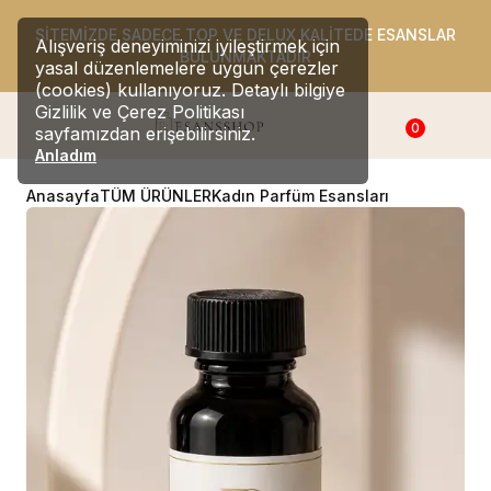
SİTEMİZDE SADECE TOP VE DELUX KALİTEDE ESANSLAR
Alışveriş deneyiminizi iyileştirmek için
BULUNMAKTADIR
yasal düzenlemelere uygun çerezler
(cookies) kullanıyoruz. Detaylı bilgiye
Gizlilik ve Çerez Politikası
0
sayfamızdan erişebilirsiniz.
Anladım
Anasayfa
TÜM ÜRÜNLER
Kadın Parfüm Esansları