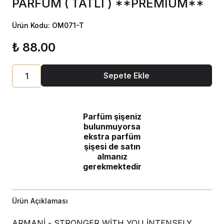
PARFÜM ( TATLI ) **PREMİUM**
Ürün Kodu: OM071-T
₺ 88.00
Sepete Ekle
Parfüm şişeniz
bulunmuyorsa
ekstra parfüm
şişesi de satın
almanız
gerekmektedir
Ürün Açıklaması
ARMANİ - STRONGER WİTH YOU İNTENSELY