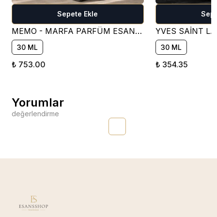
Sepete Ekle
Sepe
MEMO - MARFA PARFÜM ESANSI ( ÇİÇEKSİ )
30 ML
30 ML
₺ 753.00
₺ 354.35
Yorumlar
değerlendirme