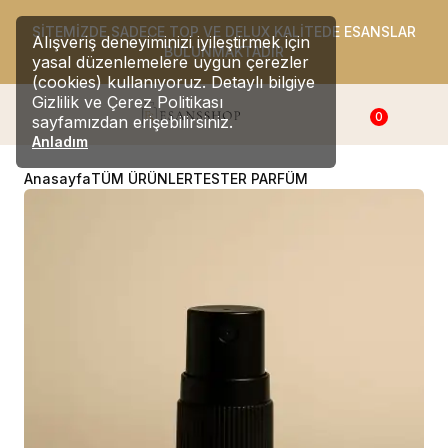
SİTEMİZDE SADECE TOP VE DELUX KALİTEDE ESANSLAR
Alışveriş deneyiminizi iyileştirmek için
BULUNMAKTADIR
yasal düzenlemelere uygun çerezler
(cookies) kullanıyoruz. Detaylı bilgiye
Gizlilik ve Çerez Politikası
0
sayfamızdan erişebilirsiniz.
Anladım
Anasayfa
TÜM ÜRÜNLER
TESTER PARFÜM