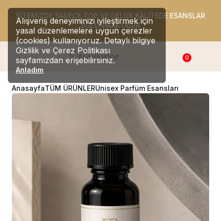
SİTEMİZDE SADECE TOP VE DELUX KALİTEDE ESANSLAR
Alışveriş deneyiminizi iyileştirmek için
BULUNMAKTADIR
yasal düzenlemelere uygun çerezler
(cookies) kullanıyoruz. Detaylı bilgiye
Gizlilik ve Çerez Politikası
0
sayfamızdan erişebilirsiniz.
Anladım
Anasayfa
TÜM ÜRÜNLER
Unisex Parfüm Esansları