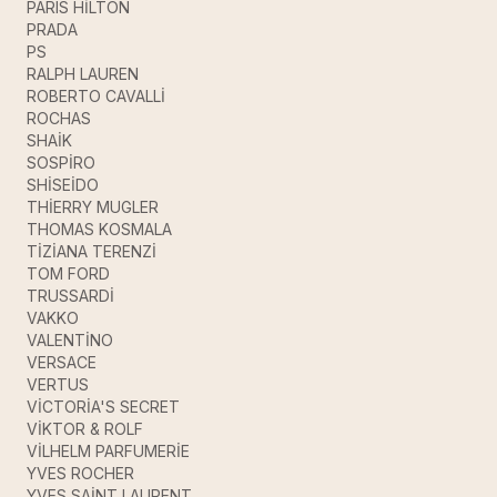
PARIS HİLTON
PRADA
PS
RALPH LAUREN
ROBERTO CAVALLİ
ROCHAS
SHAİK
SOSPİRO
SHİSEİDO
THİERRY MUGLER
THOMAS KOSMALA
TİZİANA TERENZİ
TOM FORD
TRUSSARDİ
VAKKO
VALENTİNO
VERSACE
VERTUS
VİCTORİA'S SECRET
VİKTOR & ROLF
VİLHELM PARFUMERİE
YVES ROCHER
YVES SAİNT LAURENT